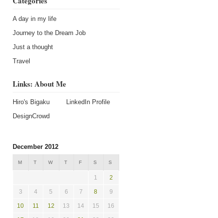
Categories
A day in my life
Journey to the Dream Job
Just a thought
Travel
Links: About Me
Hiro's Bigaku
LinkedIn Profile
DesignCrowd
December 2012
M
T
W
T
F
S
S
1
2
3
4
5
6
7
8
9
10
11
12
13
14
15
16