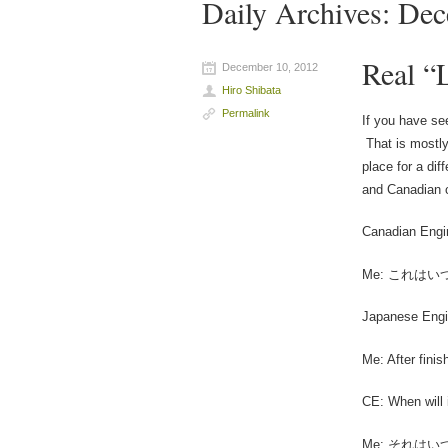
Daily Archives:
Dec
Real “L
December 10, 2012
Hiro Shibata
Permalink
If you have s
That is mostly 
place for a di
and Canadian c
Canadian Engin
Me: これは
Japanese 
Me: After finis
CE: When will 
Me: それは