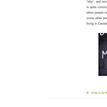
“why”, and nev
is quite comm
when people ta
some other peo
living in Canad
A day in my li