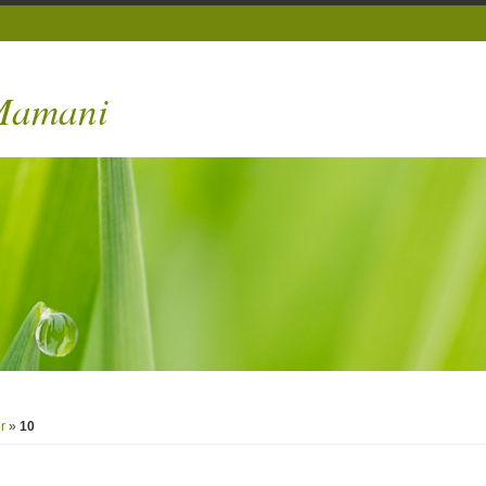
 Mamani
r
»
10