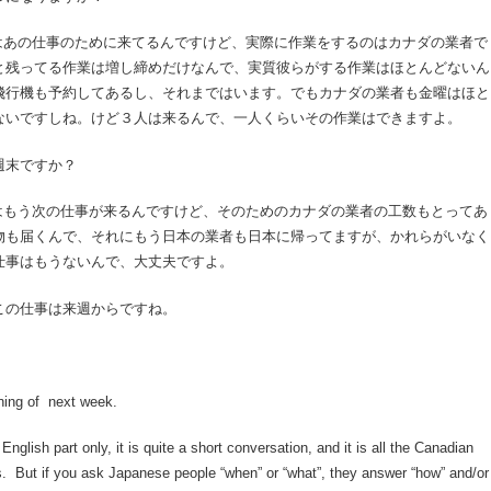
業者はあの仕事のために来てるんですけど、実際に作業をするのはカナダの業者で
と残ってる作業は増し締めだけなんで、実質彼らがする作業はほとんどないん
飛行機も予約してあるし、それまではいます。でもカナダの業者も金曜はほと
ないですしね。けど３人は来るんで、一人くらいその作業はできますよ。
今週末ですか？
けにはもう次の仕事が来るんですけど、そのためのカナダの業者の工数もとってあ
物も届くんで、それにもう日本の業者も日本に帰ってますが、かれらがいなく
仕事はもうないんで、大丈夫ですよ。
、この仕事は来週からですね。
ning of next week.
 English part only, it is quite a short conversation, and it is all the Canadian
. But if you ask Japanese people “when” or “what”, they answer “how” and/or