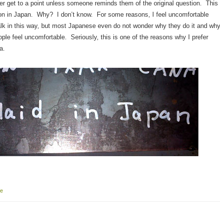
er get to a point unless someone reminds them of the original question. This
on in Japan. Why? I don’t know. For some reasons, I feel uncomfortable
lk in this way, but most Japanese even do not wonder why they do it and wh
ple feel uncomfortable. Seriously, this is one of the reasons why I prefer
a.
fe