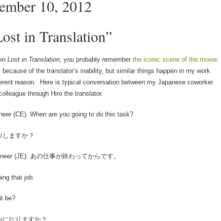
ember 10, 2012
ost in Translation”
een
Lost in Translation
, you probably remember
the iconic scene of the movie
.
because of the translator’s inability, but similar things happen in my work
fferent reason. Here is typical conversation between my Japanese coworker
olleague through Hiro the translator.
eer (CE): When are you going to do this task?
いつしますか？
Engineer (JE): あの仕事が終わってからです。
hing that job.
it be?
いつになりますか？