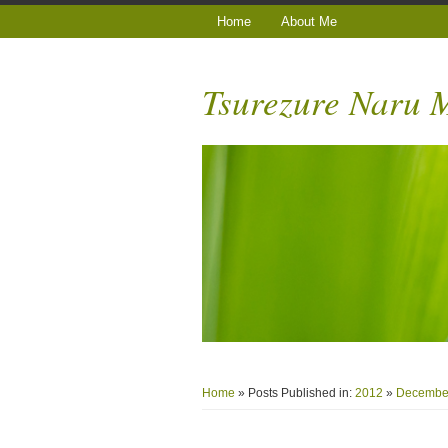
Home
About Me
Tsurezure Naru
Home
» Posts Published in:
2012
»
Decembe