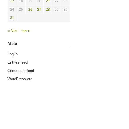
17
18
19
20
21
22
23
24
25
26
27
28
29
30
31
« Nov
Jan »
Meta
Log in
Entries feed
Comments feed
WordPress.org